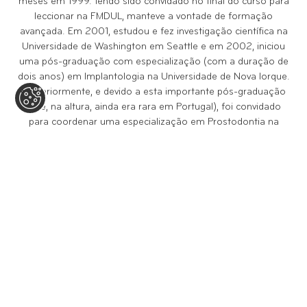
meses em 1999. Tendo sido convidado no final do curso para
leccionar na FMDUL, manteve a vontade de formação
avançada. Em 2001, estudou e fez investigação científica na
Universidade de Washington em Seattle e em 2002, iniciou
uma pós-graduação com especialização (com a duração de
dois anos) em Implantologia na Universidade de Nova Iorque.
Posteriormente, e devido a esta importante pós-graduação
(que, na altura, ainda era rara em Portugal), foi convidado
para coordenar uma especialização em Prostodontia na
FMDUL. Diogo Líbano Monteiro é um médico ao dispor da
Medicina e da Investigação, mas é, sobretudo, um médico ao
dispor do paciente. Por isso, paralelamente à relação com o
meio académico, desenvolveu e apostou na sua vertente
clínica. Começou por trabalhar na Clínica Médico Dentária D.
João V, em Lisboa, no final do curso em 2000. Em 2004,
tornou-se sócio e diretor clínico da mesma. A viver na zona
do Estoril há vários anos e com o objetivo de levar os
cuidados de saúde para junto de quem o procura, decidiu
criar um polo nesta região, até porque muitos dos seus
pacientes habitam na linha de Cascais. Embora a Clínica de
Lisboa fique situada num local central (perto do Largo do